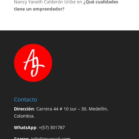
Nancy Yaneth Calderón Uribe
en
¿Qué cualidades
tiene un emprendedor?
Contacto
Dirección
: Carrera 44 # 10 sur – 30. Medellín,
Colombia.
WhatsApp
: +(57) 301787
Correo
:
info@grupoajl.com