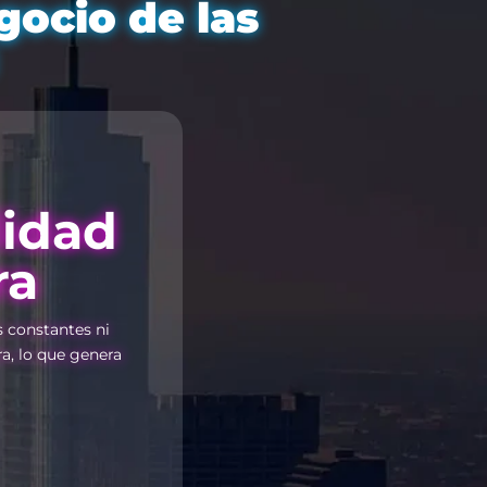
gocio de las
lidad
ra
s constantes ni
ra, lo que genera