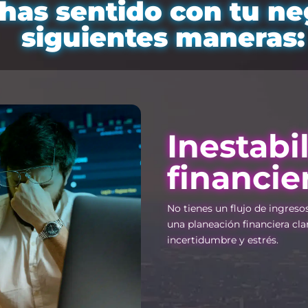
has sentido con tu ne
siguientes maneras:
Inestabi
financie
No tienes un flujo de ingreso
una planeación financiera cla
incertidumbre y estrés.