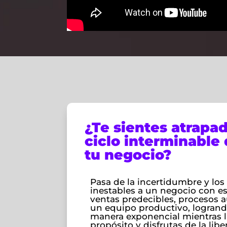
¿Te sientes atrapa
ciclo interminable
tu negocio?
Pasa de la incertidumbre y los
inestables a un negocio con est
ventas predecibles, procesos 
un equipo productivo, logrand
manera exponencial mientras l
propósito y disfrutas de la lib