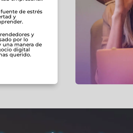
fuente de estrés
ertad y
mprender.
prendedores y
ado por lo
y una manera de
gocio digital
has querido.