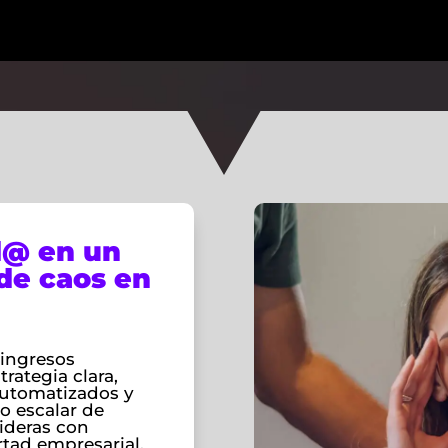
d@ en un
 de caos en
 ingresos
rategia clara,
automatizados y
o escalar de
ideras con
ertad empresarial.