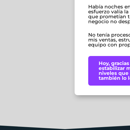
Había noches en
esfuerzo valía l
que prometían t
negocio no desp
No tenía proces
mis ventas, estr
equipo con prop
Hoy, gracias
estabilizar 
niveles que
también lo l