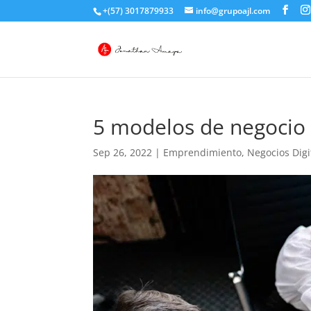
+(57) 3017879933
info@grupoajl.com
5 modelos de negocio 
Sep 26, 2022
|
Emprendimiento
,
Negocios Digi