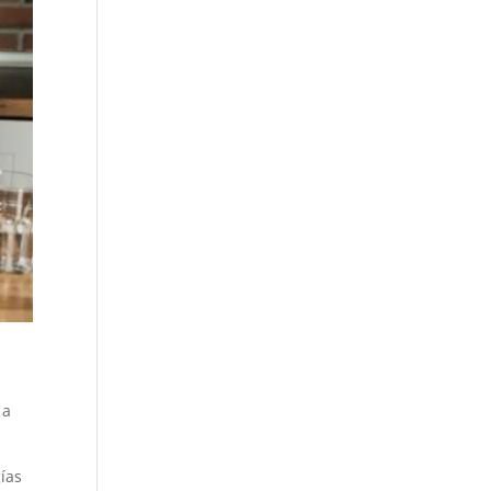
 a
gías