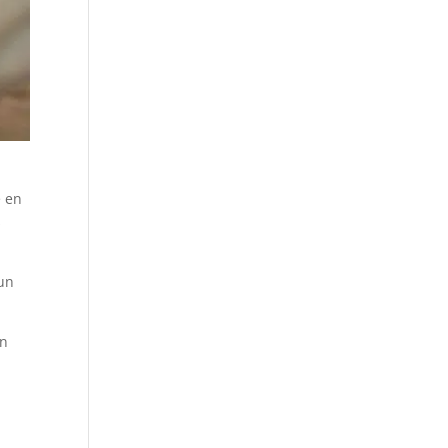
e en
s
 un
en