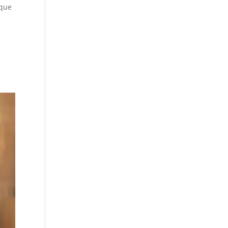
 que
e