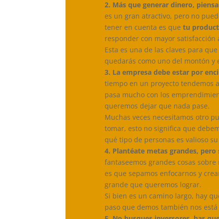
2. Más que generar dinero, piensa
es un gran atractivo, pero no puede
tener en cuenta es que
tu product
responder con mayor satisfacción a
Esta es una de las claves para que 
quedarás como uno del montón y es
3. La empresa debe estar por enci
tiempo en un proyecto tendemos a 
pasa mucho con los emprendimient
queremos dejar que nada pase.
Muchas veces necesitamos otro pun
tomar, esto no significa que debem
qué tipo de personas es valioso su
4. Plantéate metas grandes, pero s
fantaseemos grandes cosas sobre n
es que sepamos enfocarnos y crear
grande que queremos lograr.
Si bien es un camino largo, hay q
paso que demos también nos está
5. No busques inversores, has que 