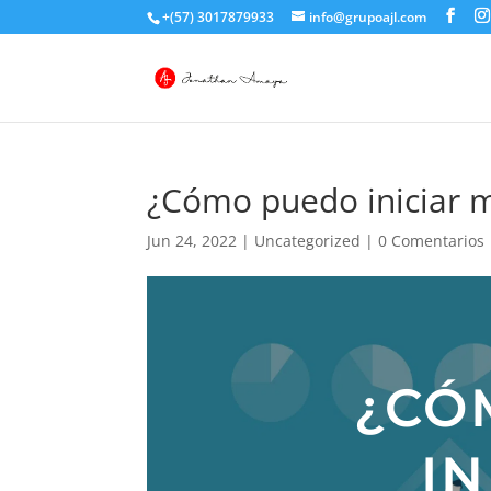
+(57) 3017879933
info@grupoajl.com
¿Cómo puedo iniciar 
Jun 24, 2022
|
Uncategorized
|
0 Comentarios
¿CÓ
IN