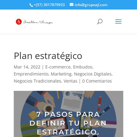
+(57) 3017879933
info@grupoajl.com
Plan estratégico
Mar 14, 2022
|
E-commerce
,
Embudos
,
Emprendimiento
,
Marketing
,
Negocios Digitales
,
Negocios Tradicionales
,
Ventas
|
0 Comentarios
7 PASOS PARA
DEFINIR TU PLAN
ESTRATÉGICO.